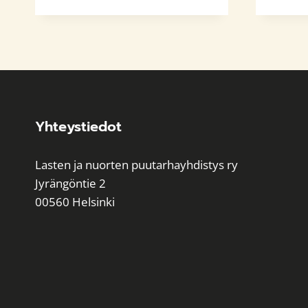
72,00 €
-
120,00 €
Yhteystiedot
Lasten ja nuorten puutarhayhdistys ry
Jyrängöntie 2
00560 Helsinki