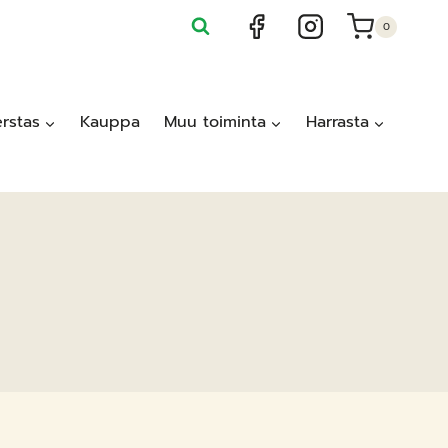
0
rstas
Kauppa
Muu toiminta
Harrasta