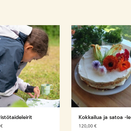
stötaideleirit
Kokkailua ja satoa -lei
0
€
120,00
€