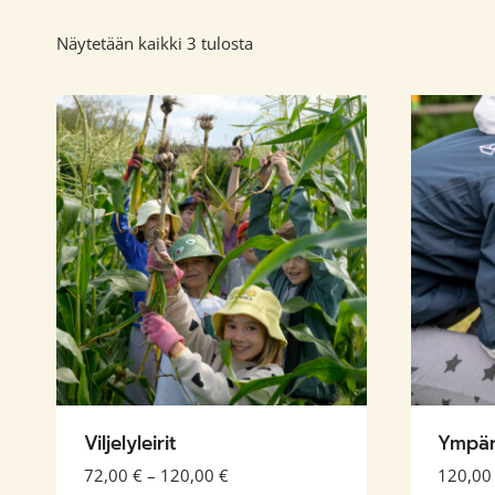
Näytetään kaikki 3 tulosta
Viljelyleirit
Ympäri
Hintaluokka:
72,00
€
–
120,00
€
120,0