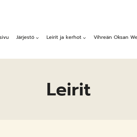
sivu
Järjestö
Leirit ja kerhot
Vihreän Oksan We
Leirit