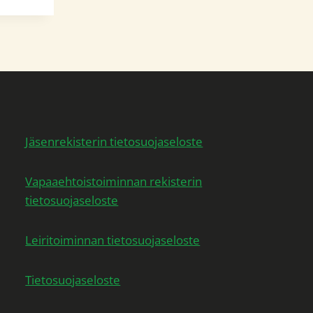
Jäsenrekisterin tietosuojaseloste
Vapaaehtoistoiminnan rekisterin
tietosuojaseloste
Leiritoiminnan tietosuojaseloste
Tietosuojaseloste