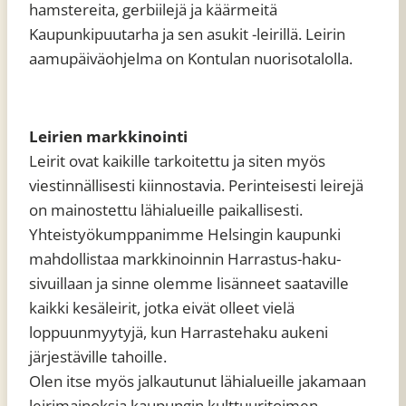
hamstereita, gerbiilejä ja käärmeitä
Kaupunkipuutarha ja sen asukit -leirillä. Leirin
aamupäiväohjelma on Kontulan nuorisotalolla.
Leirien markkinointi
Leirit ovat kaikille tarkoitettu ja siten myös
viestinnällisesti kiinnostavia. Perinteisesti leirejä
on mainostettu lähialueille paikallisesti.
Yhteistyökumppanimme Helsingin kaupunki
mahdollistaa markkinoinnin Harrastus-haku-
sivuillaan ja sinne olemme lisänneet saataville
kaikki kesäleirit, jotka eivät olleet vielä
loppuunmyytyjä, kun Harrastehaku aukeni
järjestäville tahoille.
Olen itse myös jalkautunut lähialueille jakamaan
leirimainoksia kaupungin kulttuuritoimen