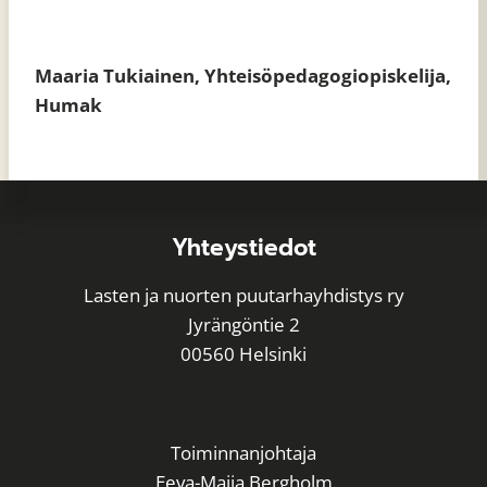
Maaria Tukiainen, Yhteisöpedagogiopiskelija,
Humak
Yhteystiedot
Lasten ja nuorten puutarhayhdistys ry
Jyrängöntie 2
00560 Helsinki
Toiminnanjohtaja
Eeva-Maija Bergholm