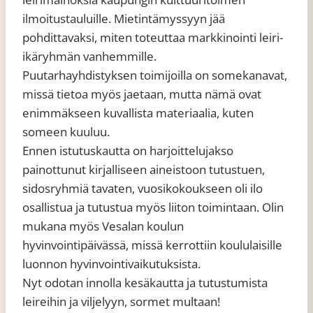
ilmoitustauluille. Mietintämyssyyn jää
pohdittavaksi, miten toteuttaa markkinointi leiri-
ikäryhmän vanhemmille.
Puutarhayhdistyksen toimijoilla on somekanavat,
missä tietoa myös jaetaan, mutta nämä ovat
enimmäkseen kuvallista materiaalia, kuten
someen kuuluu.
Ennen istutuskautta on harjoittelujakso
painottunut kirjalliseen aineistoon tutustuen,
sidosryhmiä tavaten, vuosikokoukseen oli ilo
osallistua ja tutustua myös liiton toimintaan. Olin
mukana myös Vesalan koulun
hyvinvointipäivässä, missä kerrottiin koululaisille
luonnon hyvinvointivaikutuksista.
Nyt odotan innolla kesäkautta ja tutustumista
leireihin ja viljelyyn, sormet multaan!