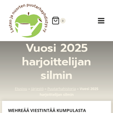
Siirry
sisältöön
0
Vuosi 2025
harjoittelijan
silmin
Etusivu
»
Järjestö
»
Puutarhahistoria
»
Vuosi 2025
harjoittelijan silmin
WEHREÄÄ VIESTINTÄÄ KUMPULASTA