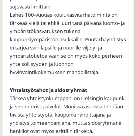
sujuvasti limittäin.
Lähes 100-vuotias koulukasvitarhatoiminta on
tärkeää vielä tai ehkä juuri tänä päivänä luonto- ja
ympäristökasvatuksen tukena
kaupunkiympäristön asukkaille. Puutarhayhdistys
ei tarjoa vain lapsille ja nuorille viljely- ja
ympäristötietoa vaan se on myös koko perheen
yhteisöllisyyden ja luonnon
hyvinvointikokemuksen mahdollistaja.
Yhteistyötahot ja sidosryhmät
Tärkeä yhteistyökumppani on Helsingin kaupunki
ja sen nuorisopalvelut. Monissa asioissa tehdään
tiivistä yhteistyötä, kaupunki rahoittajana ja
yhdistys toimeenpanijana, mutta sidosryhmänä
henkilöt ovat myös erittäin tärkeitä.