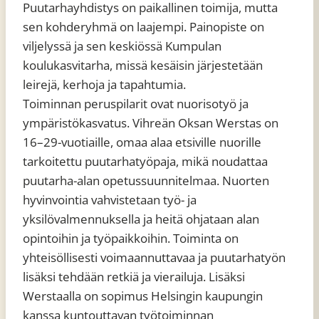
Puutarhayhdistys on paikallinen toimija, mutta
sen kohderyhmä on laajempi. Painopiste on
viljelyssä ja sen keskiössä Kumpulan
koulukasvitarha, missä kesäisin järjestetään
leirejä, kerhoja ja tapahtumia.
Toiminnan peruspilarit ovat nuorisotyö ja
ympäristökasvatus. Vihreän Oksan Werstas on
16–29-vuotiaille, omaa alaa etsiville nuorille
tarkoitettu puutarhatyöpaja, mikä noudattaa
puutarha-alan opetussuunnitelmaa. Nuorten
hyvinvointia vahvistetaan työ- ja
yksilövalmennuksella ja heitä ohjataan alan
opintoihin ja työpaikkoihin. Toiminta on
yhteisöllisesti voimaannuttavaa ja puutarhatyön
lisäksi tehdään retkiä ja vierailuja. Lisäksi
Werstaalla on sopimus Helsingin kaupungin
kanssa kuntouttavan työtoiminnan