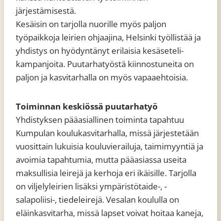
järjestämisestä.
Kesäisin on tarjolla nuorille myös paljon
työpaikkoja leirien ohjaajina, Helsinki työllistää ja
yhdistys on hyödyntänyt erilaisia kesäseteli-
kampanjoita. Puutarhatyöstä kiinnostuneita on
paljon ja kasvitarhalla on myös vapaaehtoisia.
Toiminnan keskiössä puutarhatyö
Yhdistyksen pääasiallinen toiminta tapahtuu
Kumpulan koulukasvitarhalla, missä järjestetään
vuosittain lukuisia kouluvierailuja, taimimyyntiä ja
avoimia tapahtumia, mutta pääasiassa useita
maksullisia leirejä ja kerhoja eri ikäisille. Tarjolla
on viljelyleirien lisäksi ympäristötaide-, -
salapoliisi-, tiedeleirejä. Vesalan koululla on
eläinkasvitarha, missä lapset voivat hoitaa kaneja,