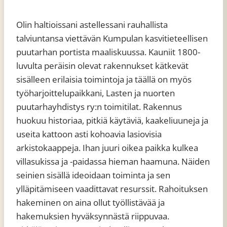
Olin haltioissani astellessani rauhallista
talviuntansa viettävän Kumpulan kasvitieteellisen
puutarhan portista maaliskuussa. Kauniit 1800-
luvulta peräisin olevat rakennukset kätkevät
sisälleen erilaisia toimintoja ja täällä on myös
työharjoittelupaikkani, Lasten ja nuorten
puutarhayhdistys ry:n toimitilat. Rakennus
huokuu historiaa, pitkiä käytäviä, kaakeliuuneja ja
useita kattoon asti kohoavia lasiovisia
arkistokaappeja. Ihan juuri oikea paikka kulkea
villasukissa ja -paidassa hieman haamuna. Näiden
seinien sisällä ideoidaan toiminta ja sen
ylläpitämiseen vaadittavat resurssit. Rahoituksen
hakeminen on aina ollut työllistävää ja
hakemuksien hyväksynnästä riippuvaa.