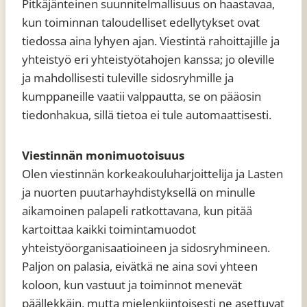
Pitkäjänteinen suunnitelmallisuus on haastavaa,
kun toiminnan taloudelliset edellytykset ovat
tiedossa aina lyhyen ajan. Viestintä rahoittajille ja
yhteistyö eri yhteistyötahojen kanssa; jo oleville
ja mahdollisesti tuleville sidosryhmille ja
kumppaneille vaatii valppautta, se on pääosin
tiedonhakua, sillä tietoa ei tule automaattisesti.
Viestinnän monimuotoisuus
Olen viestinnän korkeakouluharjoittelija ja Lasten
ja nuorten puutarhayhdistyksellä on minulle
aikamoinen palapeli ratkottavana, kun pitää
kartoittaa kaikki toimintamuodot
yhteistyöorganisaatioineen ja sidosryhmineen.
Paljon on palasia, eivätkä ne aina sovi yhteen
koloon, kun vastuut ja toiminnot menevät
päällekkäin, mutta mielenkiintoisesti ne asettuvat