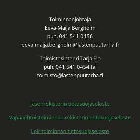
i
v
Toiminnanjohtaja
e
Eeva-Maija Bergholm
:
puh. 041 541 0456
eeva-maija.bergholm@lastenpuutarha.fi
Toimistosihteeri Tarja Elo
puh. 041 541 0454 tai
toimisto@lastenpuutarha.fi
Jäsenrekisterin tietosuojaseloste
Vapaaehtoistoiminnan rekisterin tietosuojaseloste
Leiritoiminnan tietosuojaseloste