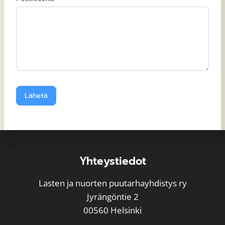
Lähetä
A
l
t
Yhteystiedot
e
r
Lasten ja nuorten puutarhayhdistys ry
n
Jyrängöntie 2
a
00560 Helsinki
t