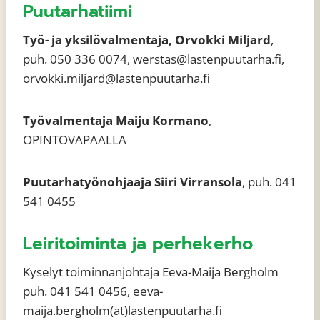
Puutarhatiimi
Työ- ja yksilövalmentaja, Orvokki Miljard
,
puh. 050 336 0074, werstas@lastenpuutarha.fi,
orvokki.miljard@lastenpuutarha.fi
Työvalmentaja Maiju Kormano
,
OPINTOVAPAALLA
Puutarhatyönohjaaja Siiri Virransola
, puh. 041
541 0455
Leiritoiminta ja perhekerho
Kyselyt toiminnanjohtaja Eeva-Maija Bergholm
puh. 041 541 0456, eeva-
maija.bergholm(at)lastenpuutarha.fi