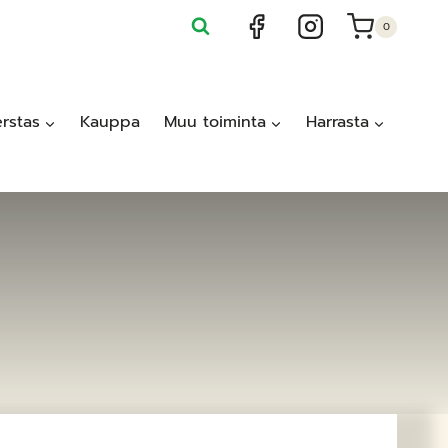
0
rstas
Kauppa
Muu toiminta
Harrasta