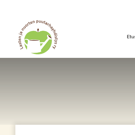
Siirry
sisältöön
Etu