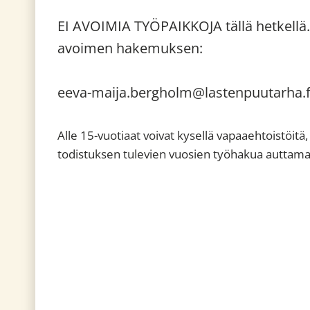
EI AVOIMIA TYÖPAIKKOJA tällä hetkellä. 
avoimen hakemuksen:
eeva-maija.bergholm@lastenpuutarha.fi
Alle 15-vuotiaat voivat kysellä vapaaehtoistöit
todistuksen tulevien vuosien työhakua auttama