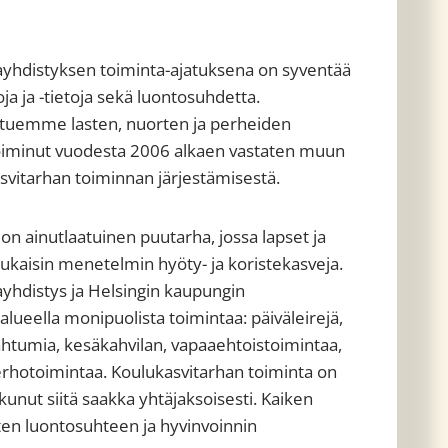
ayhdistyksen toiminta-ajatuksena on syventää
toja ja -tietoja sekä luontosuhdetta.
tuemme lasten, nuorten ja perheiden
 toiminut vuodesta 2006 alkaen vastaten muun
itarhan toiminnan järjestämisestä.
n ainutlaatuinen puutarha, jossa lapset ja
ukaisin menetelmin hyöty- ja koristekasveja.
yhdistys ja Helsingin kaupungin
 alueella monipuolista toimintaa: päiväleirejä,
htumia, kesäkahvilan, vapaaehtoistoimintaa,
kerhotoimintaa. Koulukasvitarhan toiminta on
kunut siitä saakka yhtäjaksoisesti. Kaiken
ten luontosuhteen ja hyvinvoinnin