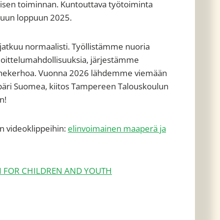
isen toiminnan. Kuntouttava työtoiminta
okuun loppuun 2025.
jatkuu normaalisti. Työllistämme nuoria
joittelumahdollisuuksia, järjestämme
erhekerhoa. Vuonna 2026 lähdemme viemään
ri Suomea, kiitos Tampereen Talouskoulun
n!
 videoklippeihin:
elinvoimainen maaperä ja
N FOR CHILDREN AND YOUTH