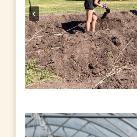
Nuor
Tervet
Y