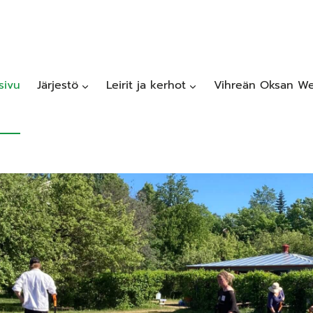
sivu
Järjestö
Leirit ja kerhot
Vihreän Oksan We