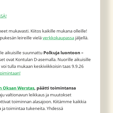
SÄ!
eet mukavasti. Kiitos kaikille mukana olleille!
ukesän leireille vielä
verkkokaupassa
jäljellä.
le aikuisille suunnattu
Polkuja luontoon –
 ovat Kontulan D-asemalla. Nuorille aikuisille
i tulla mukaan keskiviikkoisin taas 9.9.26
toimintaan!
n Oksan Werstas
, päätti toimintansa
ju valtionavun leikkaus ja muutokset
tivat toiminnan alasajoon. Kiitämme kaikkia
 ja toimintaa tukeneita. Yhdessä