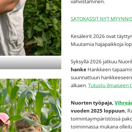
vahvistaminen.
SATOKASSIT NYT MYYNNIS
Kesäleirit 2026 ovat täyttyn
Muutamia hajapaikkoja lopp
Syksyllä 2026 jatkuu Nuoril
hanke
Hankkeen tapaamiset
suunnattuun hankkeeseen vo
alkaen.
Tutustu ilmaiseen 
Nuorten työpaja,
Vihreä
vuoden 2025 loppuun.
Ra
toimintaympäristössä pakot
toiminnassa mukana olleita