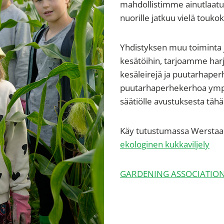
mahdollistimme ainutlaatu
nuorille jatkuu vielä touk
Yhdistyksen muu toiminta 
kesätöihin, tarjoamme har
kesäleirejä ja puutarhap
puutarhaperhekerhoa ympä
säätiölle avustuksesta tähä
Käy tutustumassa Werstaan
ekologinen kukkaviljely
GARDENING ASSOCIATIO