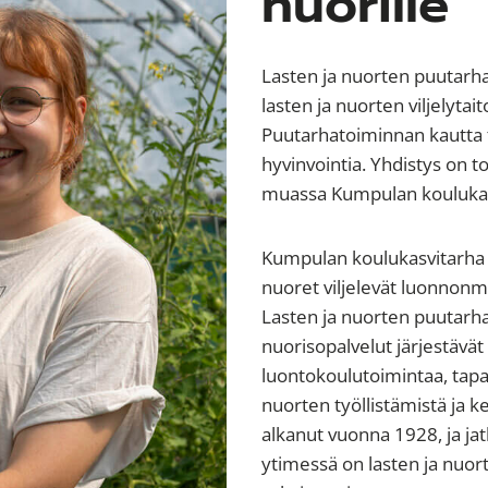
nuorille
Lasten ja nuorten puutarh
lasten ja nuorten viljelytai
Puutarhatoiminnan kautta 
hyvinvointia. Yhdistys on
muassa Kumpulan koulukasv
Kumpulan koulukasvitarha o
nuoret viljelevät luonnonm
Lasten ja nuorten puutarha
nuorisopalvelut järjestävät
luontokoulutoimintaa, tapa
nuorten työllistämistä ja 
alkanut vuonna 1928, ja jat
ytimessä on lasten ja nuor