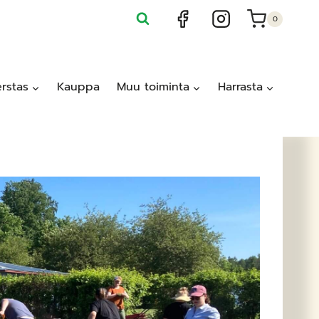
0
rstas
Kauppa
Muu toiminta
Harrasta