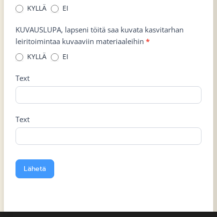
KYLLÄ
EI
KUVAUSLUPA, lapseni töitä saa kuvata kasvitarhan
leiritoimintaa kuvaaviin materiaaleihin
*
KYLLÄ
EI
Text
Text
Lähetä
A