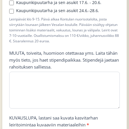
Kaupunkipuutarha ja sen asukit 17.6. - 20.6.
Kaupunkipuutarha ja sen asukit 24.6.-28.6.
Leiripäivät klo 9-15. Päivä alkaa Kontulan nuorisotalolta, josta
siirrytään lounaan jälkeen Vesalan koululle. Päivään sisältyy ohjatun
toiminnan lisäksi materiaalit, vakuutus, lounas ja välipala. Leirit ovat
7-10-vuotiaille. Osallistumismaksu on 110 €/viikko, juhannusviikko 88
€. Sisaralennus 20 euroa.
MUUTA, toiveita, huomioon otettavaa yms. Laita tähän
myös tieto, jos haet stipendipaikkaa. Stipendejä jaetaan
rahoituksen salliessa.
KUVAUSLUPA, lastani saa kuvata kasvitarhan
leiritoimintaa kuvaaviin materiaaleihin
*