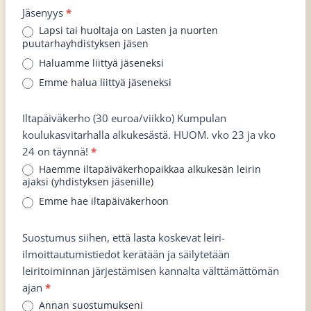
Jäsenyys
*
Lapsi tai huoltaja on Lasten ja nuorten
puutarhayhdistyksen jäsen
Haluamme liittyä jäseneksi
Emme halua liittyä jäseneksi
Iltapäiväkerho (30 euroa/viikko) Kumpulan
koulukasvitarhalla alkukesästä. HUOM. vko 23 ja vko
24 on täynnä!
*
Haemme iltapäiväkerhopaikkaa alkukesän leirin
ajaksi (yhdistyksen jäsenille)
Emme hae iltapäiväkerhoon
Suostumus siihen, että lasta koskevat leiri-
ilmoittautumistiedot kerätään ja säilytetään
leiritoiminnan järjestämisen kannalta välttämättömän
ajan
*
Annan suostumukseni