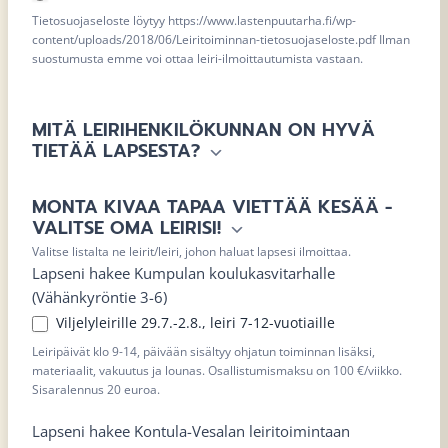
Tietosuojaseloste löytyy https://www.lastenpuutarha.fi/wp-
content/uploads/2018/06/Leiritoiminnan-tietosuojaseloste.pdf Ilman
suostumusta emme voi ottaa leiri-ilmoittautumista vastaan.
MITÄ LEIRIHENKILÖKUNNAN ON HYVÄ
TIETÄÄ LAPSESTA?
MONTA KIVAA TAPAA VIETTÄÄ KESÄÄ -
VALITSE OMA LEIRISI!
Valitse listalta ne leirit/leiri, johon haluat lapsesi ilmoittaa.
Lapseni hakee Kumpulan koulukasvitarhalle
(Vähänkyröntie 3-6)
Viljelyleirille 29.7.-2.8., leiri 7-12-vuotiaille
Leiripäivät klo 9-14, päivään sisältyy ohjatun toiminnan lisäksi,
materiaalit, vakuutus ja lounas. Osallistumismaksu on 100 €/viikko.
Sisaralennus 20 euroa.
Lapseni hakee Kontula-Vesalan leiritoimintaan