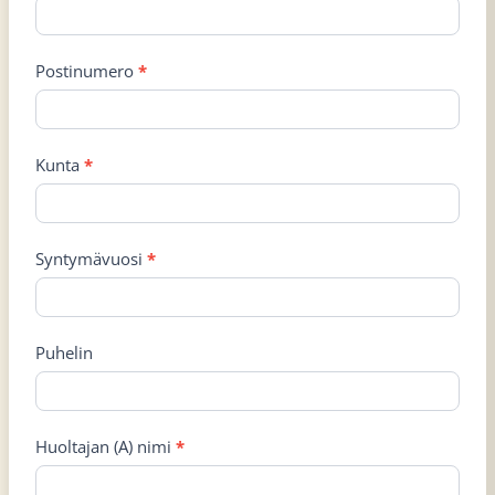
Postinumero
*
Kunta
*
Syntymävuosi
*
Puhelin
Huoltajan (A) nimi
*