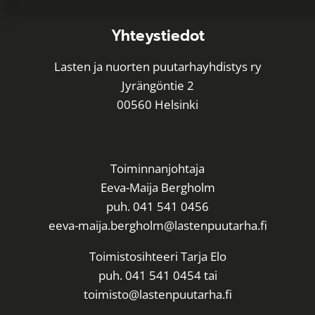
l
t
Yhteystiedot
e
r
Lasten ja nuorten puutarhayhdistys ry
n
Jyrängöntie 2
a
00560 Helsinki
t
i
v
Toiminnanjohtaja
e
Eeva-Maija Bergholm
:
puh. 041 541 0456
eeva-maija.bergholm@lastenpuutarha.fi
Toimistosihteeri Tarja Elo
puh. 041 541 0454 tai
toimisto@lastenpuutarha.fi